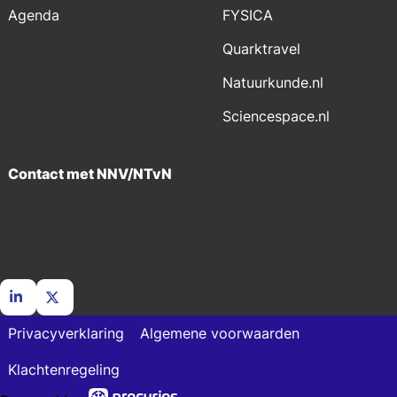
Agenda
FYSICA
Quarktravel
Natuurkunde.nl
Sciencespace.nl
Contact met NNV/NTvN
Go
Go
Privacyverklaring
Algemene voorwaarden
to
to
LinkedIn
X
Klachtenregeling