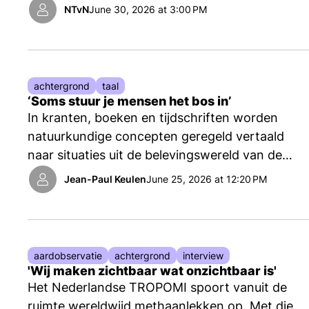
NTvN
June 30, 2026 at 3:00 PM
achtergrond
taal
‘Soms stuur je mensen het bos in’
In kranten, boeken en tijdschriften worden
natuurkundige concepten geregeld vertaald
naar situaties uit de belevingswereld van de
lezer. Maar wanneer is het zinnig om een
Jean-Paul Keulen
June 25, 2026 at 12:20 PM
metafoor of vergelijking in te zetten en
wanneer niet? Sterrenkundejournalist Govert
Schilling en deeltjesfysicus Ivo van Vulpen
geven hun kijk op de zaak.
aardobservatie
achtergrond
interview
'Wij maken zichtbaar wat onzichtbaar is'
Het Nederlandse TROPOMI spoort vanuit de
ruimte wereldwijd methaanlekken op. Met die