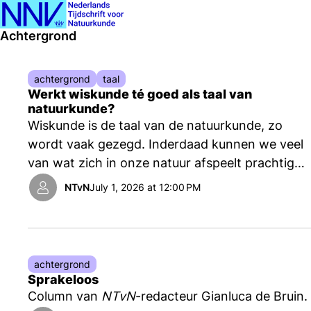
Ope
Search
Achtergrond
men
achtergrond
taal
Werkt wiskunde té goed als taal van
natuurkunde?
Wiskunde is de taal van de natuurkunde, zo
wordt vaak gezegd. Inderdaad kunnen we veel
van wat zich in onze natuur afspeelt prachtig
beschrijven met wiskundig geformuleerde
NTvN
July 1, 2026 at 12:00 PM
natuurwetten. Maar er lijkt meer aan de hand: in
zekere zin werkt de wiskunde bijna té goed.
Bovendien is er zeker geen sprake van
eenrichtingsverkeer: natuurkunde maakt
achtergrond
gebruik van wiskunde, maar het omgekeerde is
Sprakeloos
zeker ook het geval, schrijft Marcel Vonk.
Column van
NTvN
-redacteur Gianluca de Bruin.