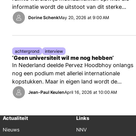
informatie wordt de uitstoot van dit sterke
broeikasgas aangepakt. NTvN sprak met
Dorine Schenk
May 20, 2026 at 9:00 AM
teamleider Ilse Aben.
achtergrond
interview
‘Geen universiteit wil me nog hebben’
In Nederland deelde Pervez Hoodbhoy onlangs
nog een podium met allerlei internationale
kopstukken. Maar in eigen land wordt de
Pakistaanse theoretisch natuurkundige met de
Jean-Paul Keulen
April 16, 2026 at 10:00 AM
nek aangekeken.
Actualiteit
Links
Nieuws
NNV