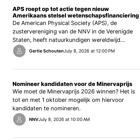
APS roept op tot actie tegen nieuw
Amerikaans stelsel wetenschapsfinanciering
De American Physical Society (APS), de
zustervereniging van de NNV in de Verenigde
Staten, heeft natuurkundigen wereldwijd
opgeroepen om te reageren op nieuwe
Gertie Schouten
July 8, 2026 at 12:00 PM
wetgeving, die volgens de APS de integriteit
van wetenschapsfinanciering en
wetenschapscontrole bedreigt.
Nomineer kandidaten voor de Minervaprijs
Wie moet de Minervaprijs 2026 winnen? Het is
tot en met 1 oktober mogelijk om hiervoor
kandidaten te nomineren.
NNV
July 8, 2026 at 10:00 AM