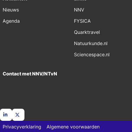
Nieuws
NNV
Agenda
FYSICA
Quarktravel
Natuurkunde.nl
Sciencespace.nl
Contact met NNV/NTvN
Go
Go
Privacyverklaring
Algemene voorwaarden
to
to