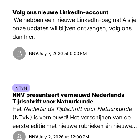
Volg ons nieuwe LinkedIn-account
'We hebben een nieuwe LinkedIn-pagina! Als je
onze updates wil blijven ontvangen, volg ons
dan
hier
.
NNV
July 7, 2026 at 6:00 PM
NTvN
NNV presenteert vernieuwd Nederlands
Tijdschrift voor Natuurkunde
Het
Nederlands Tijdschrift voor Natuurkunde
(NTvN) is vernieuwd! Het verschijnen van de
eerste editie met nieuwe rubrieken én nieuwe
vormgeving werd op 1 juli feestelijk ingeluid
NNV
July 2, 2026 at 12:00 PM