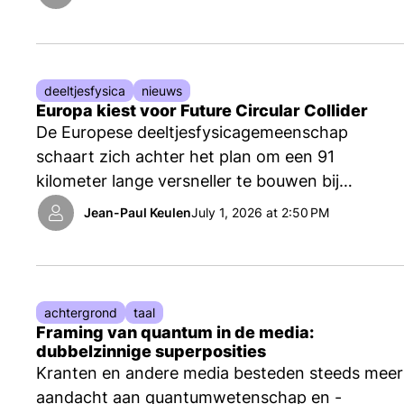
tijdens een bijeenkomst bij Nikhef, het Nationaal
instituut voor subatomaire fysica, in
Amsterdam.
deeltjesfysica
nieuws
Europa kiest voor Future Circular Collider
De Europese deeltjesfysicagemeenschap
schaart zich achter het plan om een 91
kilometer lange versneller te bouwen bij
Genève: de Future Circular Collider. Dat maakte
Jean-Paul Keulen
July 1, 2026 at 2:50 PM
het deeltjeslab CERN eind mei bekend na een
besloten vergadering van de CERN Council.
achtergrond
taal
Framing van quantum in de media:
dubbelzinnige superposities
Kranten en andere media besteden steeds meer
aandacht aan quantumwetenschap en -