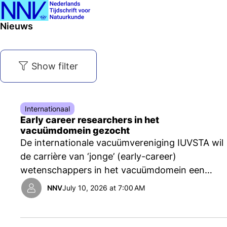
Ope
Search
Nieuws
men
Show filter
Internationaal
Early career researchers in het
vacuümdomein gezocht
De internationale vacuümvereniging IUVSTA wil
de carrière van ‘jonge’ (early-career)
wetenschappers in het vacuümdomein een
boost geven met de onlangs opgerichte Early
NNV
July 10, 2026 at 7:00 AM
Career Researcher (ECR) group en zoekt
hiervoor kandidaten.