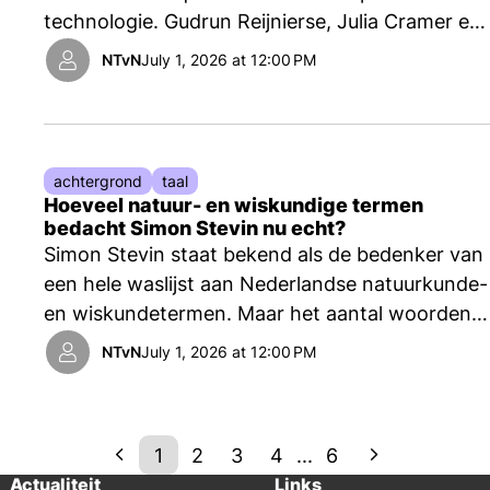
technologie. Gudrun Reijnierse, Julia Cramer en
Dunja Wackers onderzochten hoe ze dat doen
NTvN
July 1, 2026 at 12:00 PM
en wat voor effecten heeft dat op hoe het
publiek over deze onderwerpen denkt.
achtergrond
taal
Hoeveel natuur- en wiskundige termen
bedacht Simon Stevin nu echt?
Simon Stevin staat bekend als de bedenker van
een hele waslijst aan Nederlandse natuurkunde-
en wiskundetermen. Maar het aantal woorden
dat hij daadwerkelijk zelf heeft geïntroduceerd,
NTvN
July 1, 2026 at 12:00 PM
blijkt kleiner dan gedacht. Bovendien zijn ze
lang niet allemaal meer in gebruik, schrijft
taalkundige en etymoloog Nicoline van der Sijs.
1
2
3
4
...
6
Actualiteit
Links