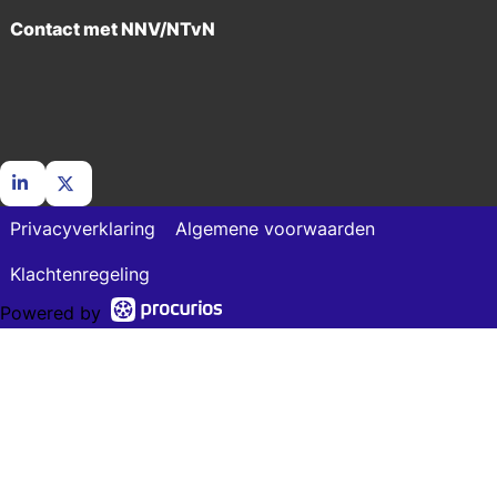
Contact met NNV/NTvN
Go
Go
Privacyverklaring
Algemene voorwaarden
to
to
LinkedIn
X
Klachtenregeling
Powered by