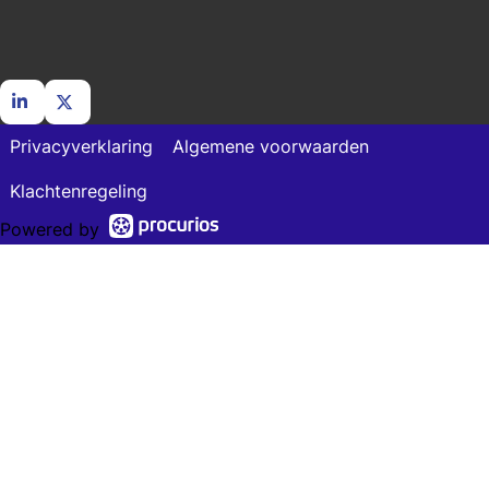
Go
Go
Privacyverklaring
Algemene voorwaarden
to
to
LinkedIn
X
Klachtenregeling
Powered by