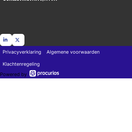
Go
Go
Privacyverklaring
Algemene voorwaarden
to
to
LinkedIn
X
Klachtenregeling
Powered by