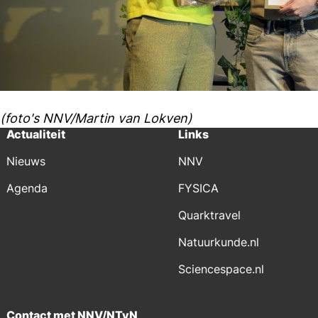
(foto's NNV/Martin van Lokven)
Actualiteit
Links
Nieuws
NNV
Agenda
FYSICA
Quarktravel
Natuurkunde.nl
Sciencespace.nl
Contact met NNV/NTvN