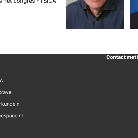
ns het congres FYSICA
Contact met
CA
travel
rkunde.nl
cespace.nl