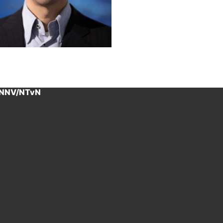
 NNV/NTvN