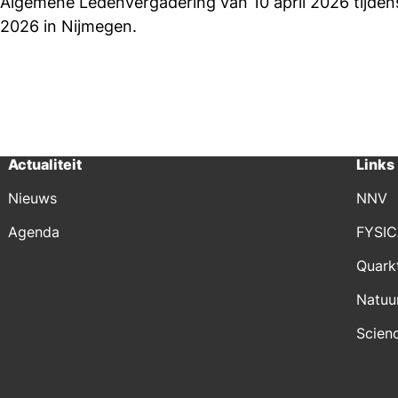
Algemene Ledenvergadering van 10 april 2026 tijde
2026 in Nijmegen.
Actualiteit
Links
Nieuws
NNV
Agenda
FYSI
Quark
Natuu
Scien