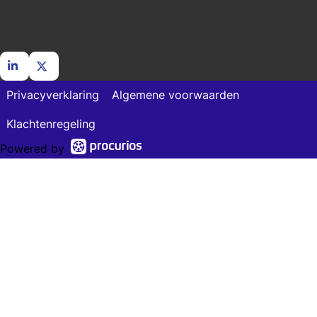
Go
Go
Privacyverklaring
Algemene voorwaarden
to
to
LinkedIn
X
Klachtenregeling
Powered by