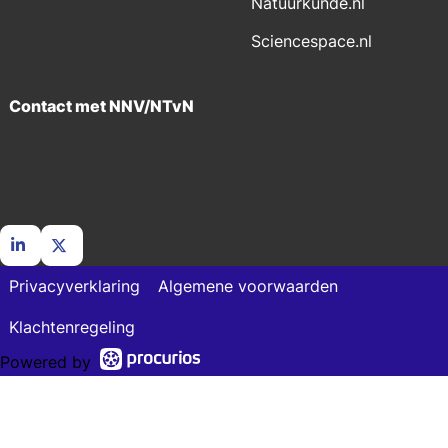
Natuurkunde.nl
Sciencespace.nl
Contact met NNV/NTvN
Go
Go
Privacyverklaring
Algemene voorwaarden
to
to
LinkedIn
X
Klachtenregeling
Powered by