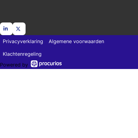
Go
Go
Privacyverklaring
Algemene voorwaarden
to
to
LinkedIn
X
Klachtenregeling
Powered by