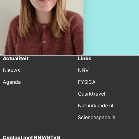
Actualiteit
Links
Nieuws
NNV
Agenda
FYSICA
Quarktravel
Natuurkunde.nl
Sciencespace.nl
Contact met NNV/NTvN