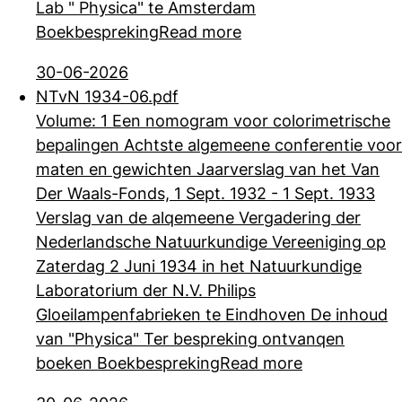
Lab " Physica" te Amsterdam
Boekbespreking
Read more
30-06-2026
NTvN 1934-06.pdf
Volume: 1 Een nomogram voor colorimetrische
bepalingen Achtste algemeene conferentie voor
maten en gewichten Jaarverslag van het Van
Der Waals-Fonds, 1 Sept.
1932 - 1 Sept. 1933
Verslag van de alqemeene Vergadering der
Nederlandsche Natuurkundige Vereeniging op
Zaterdag 2 Juni 1934 in het Natuurkundige
Laboratorium der N.V. Philips
Gloeilampenfabrieken te Eindhoven De inhoud
van "Physica" Ter bespreking ontvanqen
boeken Boekbespreking
Read more