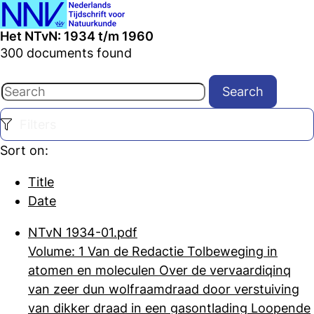
Ope
Search
Het NTvN: 1934 t/m 1960
men
300 documents found
Search
Filters
Sort on:
Title
Date
NTvN 1934-01.pdf
Volume: 1 Van de Redactie Tolbeweging in
atomen en moleculen Over de vervaardiqinq
van zeer dun wolfraamdraad door verstuiving
van dikker draad in een
gasontlading Loopende