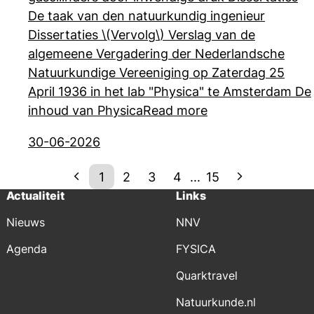
De taak van den natuurkundig ingenieur
Dissertaties \(Vervolg\)
Verslag van de
algemeene Vergadering der Nederlandsche
Natuurkundige Vereeniging op Zaterdag 25
April 1936 in het lab "Physica" te Amsterdam De
inhoud van Physica
Read more
30-06-2026
1
2
3
4
...
15
Actualiteit
Links
Nieuws
NNV
Agenda
FYSICA
Quarktravel
Natuurkunde.nl