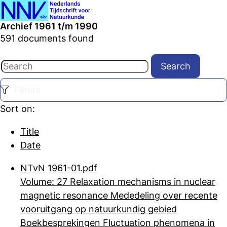
Ope
Search
Archief 1961 t/m 1990
men
591 documents found
Search
Filters
Sort on:
Title
Date
NTvN 1961-01.pdf
Volume: 27 Relaxation mechanisms in nuclear
magnetic resonance Mededeling over recente
vooruitgang op natuurkundig gebied
Boekbesprekingen Fluctuation
phenomena in