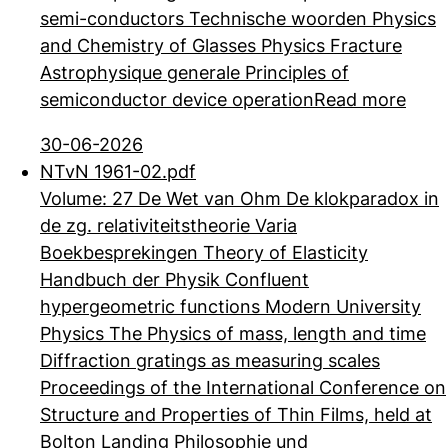
semi-conductors Technische woorden Physics
and Chemistry of Glasses Physics Fracture
Astrophysique generale Principles of
semiconductor device operation
Read more
30-06-2026
NTvN 1961-02.pdf
Volume: 27 De Wet van Ohm De klokparadox in
de zg. relativiteitstheorie Varia
Boekbesprekingen Theory of Elasticity
Handbuch der Physik Confluent
hypergeometric functions Modern University
Physics The Physics of mass, length and time
Diffraction gratings as measuring scales
Proceedings of the International Conference on
Structure and Properties of Thin Films, held at
Bolton Landing Philosophie und