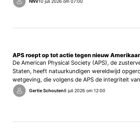
NNV
10 juli 2026 om 07:00
APS roept op tot actie tegen nieuw Amerikaa
De American Physical Society (APS), de zusterv
Staten, heeft natuurkundigen wereldwijd opger
wetgeving, die volgens de APS de integriteit v
wetenschapscontrole bedreigt.
Gertie Schouten
8 juli 2026 om 12:00