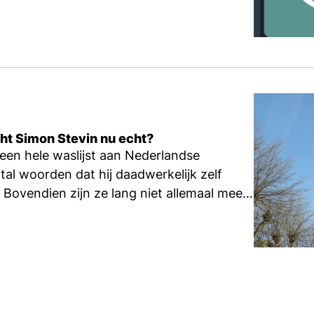
ht Simon Stevin nu echt?
een hele waslijst aan Nederlandse
l woorden dat hij daadwerkelijk zelf
. Bovendien zijn ze lang niet allemaal meer
oline van der Sijs.