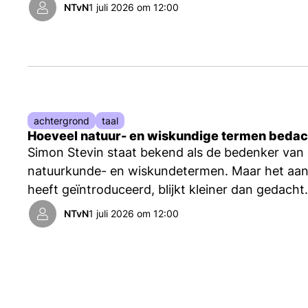
NTvN
1 juli 2026 om 12:00
achtergrond
taal
Hoeveel natuur- en wiskundige termen bedac
Simon Stevin staat bekend als de bedenker van 
natuurkunde- en wiskundetermen. Maar het aanta
heeft geïntroduceerd, blijkt kleiner dan gedacht
in gebruik, schrijft taalkundige en etymoloog Nic
NTvN
1 juli 2026 om 12:00