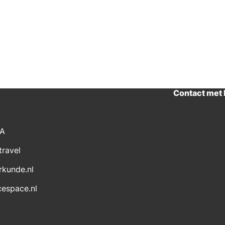
Contact met
CA
travel
rkunde.nl
cespace.nl