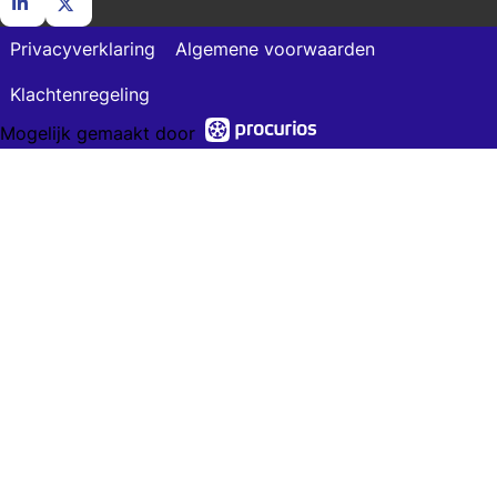
Ga
Ga
Privacyverklaring
Algemene voorwaarden
naar
naar
LinkedIn
X
Klachtenregeling
Mogelijk gemaakt door