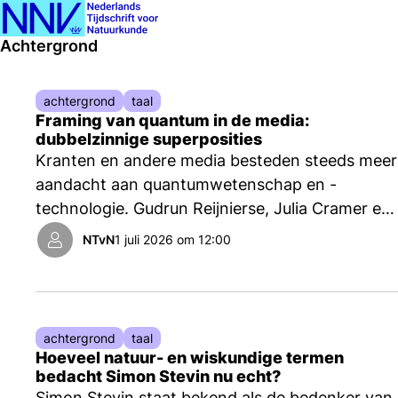
Ope
Zoeken
Achtergrond
men
achtergrond
taal
Framing van quantum in de media:
dubbelzinnige superposities
Kranten en andere media besteden steeds meer
aandacht aan quantumwetenschap en -
technologie. Gudrun Reijnierse, Julia Cramer en
Dunja Wackers onderzochten hoe ze dat doen
NTvN
1 juli 2026 om 12:00
en wat voor effecten heeft dat op hoe het
publiek over deze onderwerpen denkt.
achtergrond
taal
Hoeveel natuur- en wiskundige termen
bedacht Simon Stevin nu echt?
Simon Stevin staat bekend als de bedenker van