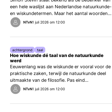
een hele waslijst aan Nederlandse natuurkunde-
en wiskundetermen. Maar het aantal woorden
dat hij daadwerkelijk zelf heeft geïntroduceerd,
NTvN
1 juli 2026 om 12:00
blijkt kleiner dan gedacht. Bovendien zijn ze
lang niet allemaal meer in gebruik, schrijft
taalkundige en etymoloog Nicoline van der Sijs.
achtergrond
taal
Hoe wiskunde dé taal van de natuurkunde
werd
Eeuwenlang was de wiskunde er vooral voor de
praktische zaken, terwijl de natuurkunde deel
uitmaakte van de filosofie. Pas eind
negentiende eeuw gingen fysici collectief de
NTvN
1 juli 2026 om 12:00
wiskunde zien als de aangewezen taal voor hun
vakgebied, schrijft Frans van Lunteren.