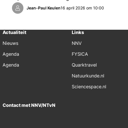
Pakistaanse theoretisch natuurkundige met de
Jean-Paul Keulen
16 april 2026 om 10:00
nek aangekeken.
Actualiteit
Links
Nieuws
NNV
Agenda
FYSICA
Agenda
Quarktravel
Natuurkunde.nl
Sciencespace.nl
Contact met NNV/NTvN