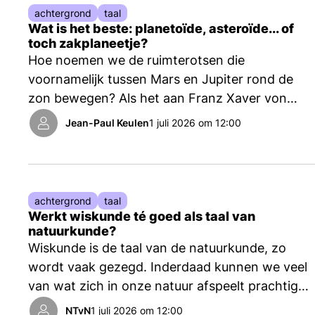
achtergrond
taal
Wat is het beste: planetoïde, asteroïde... of
toch zakplaneetje?
Hoe noemen we de ruimterotsen die
voornamelijk tussen Mars en Jupiter rond de
zon bewegen? Als het aan Franz Xaver von
Zach had gelegen, hadden we niet over
Jean-Paul Keulen
1 juli 2026 om 12:00
planetoïden of asteroïden, maar over
zakplaneetjes gesproken.
achtergrond
taal
Werkt wiskunde té goed als taal van
natuurkunde?
Wiskunde is de taal van de natuurkunde, zo
wordt vaak gezegd. Inderdaad kunnen we veel
van wat zich in onze natuur afspeelt prachtig
beschrijven met wiskundig geformuleerde
NTvN
1 juli 2026 om 12:00