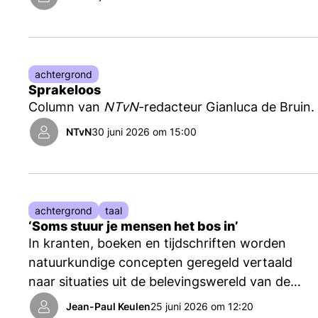
natuurwetten. Maar er lijkt meer aan de hand: in
zekere zin werkt de wiskunde bijna té goed.
Bovendien is er zeker geen sprake van
eenrichtingsverkeer: natuurkunde maakt
achtergrond
gebruik van wiskunde, maar het omgekeerde is
Sprakeloos
zeker ook het geval, schrijft Marcel Vonk.
Column van
NTvN
-redacteur Gianluca de Bruin.
NTvN
30 juni 2026 om 15:00
achtergrond
taal
‘Soms stuur je mensen het bos in’
In kranten, boeken en tijdschriften worden
natuurkundige concepten geregeld vertaald
naar situaties uit de belevingswereld van de
lezer. Maar wanneer is het zinnig om een
Jean-Paul Keulen
25 juni 2026 om 12:20