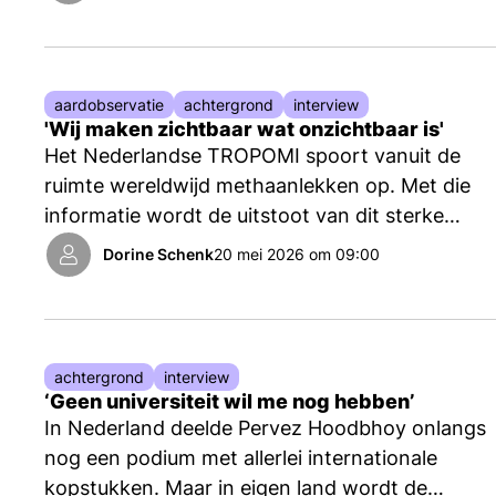
metafoor of vergelijking in te zetten en
wanneer niet? Sterrenkundejournalist Govert
Schilling en deeltjesfysicus Ivo van Vulpen
geven hun kijk op de zaak.
aardobservatie
achtergrond
interview
'Wij maken zichtbaar wat onzichtbaar is'
Het Nederlandse TROPOMI spoort vanuit de
ruimte wereldwijd methaanlekken op. Met die
informatie wordt de uitstoot van dit sterke
broeikasgas aangepakt. NTvN sprak met
Dorine Schenk
20 mei 2026 om 09:00
teamleider Ilse Aben.
achtergrond
interview
‘Geen universiteit wil me nog hebben’
In Nederland deelde Pervez Hoodbhoy onlangs
nog een podium met allerlei internationale
kopstukken. Maar in eigen land wordt de