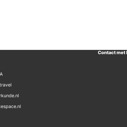
Contact met
CA
travel
rkunde.nl
cespace.nl