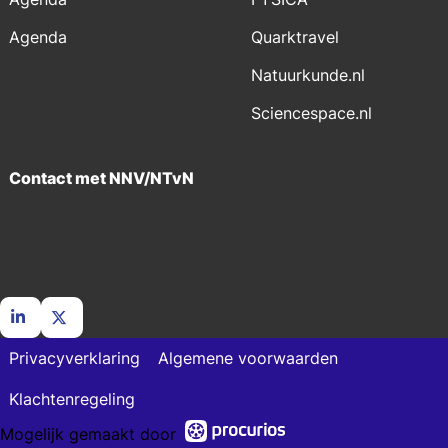
Agenda
Quarktravel
Natuurkunde.nl
Sciencespace.nl
Contact met NNV/NTvN
Ga
Ga
Privacyverklaring
Algemene voorwaarden
naar
naar
LinkedIn
X
Klachtenregeling
Mogelijk gemaakt door