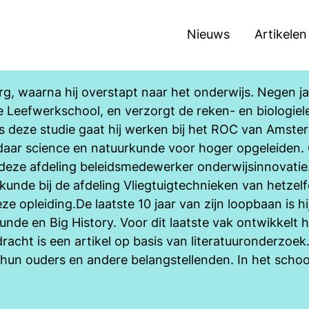
Nieuws
Artikelen
, waarna hij overstapt naar het onderwijs. Negen jaar
 Leefwerkschool, en verzorgt de reken- en biologiele
ns deze studie gaat hij werken bij het ROC van Amste
aar science en natuurkunde voor hoger opgeleiden. Oo
j deze afdeling beleidsmedewerker onderwijsinnovatie
kunde bij de afdeling Vliegtuigtechnieken van hetzel
eze opleiding.De laatste 10 jaar van zijn loopbaan is 
de en Big History. Voor dit laatste vak ontwikkelt hij
acht is een artikel op basis van literatuuronderzoek. 
 hun ouders en andere belangstellenden. In het school