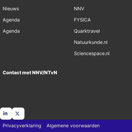
Nieuws
NNV
Agenda
FYSICA
Agenda
Quarktravel
Natuurkunde.nl
Sciencespace.nl
Contact met NNV/NTvN
Ga
Ga
Privacyverklaring
Algemene voorwaarden
naar
naar