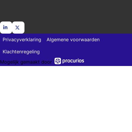
Ga
Ga
Privacyverklaring
Algemene voorwaarden
naar
naar
LinkedIn
X
Klachtenregeling
Mogelijk gemaakt door