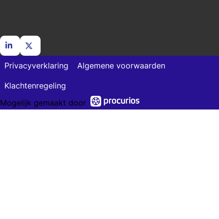
Ga
Ga
Privacyverklaring
Algemene voorwaarden
naar
naar
LinkedIn
X
Klachtenregeling
Mogelijk gemaakt door