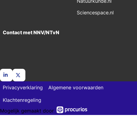
Natuurkunde.nl
Sciencespace.nl
Contact met NNV/NTvN
Ga
Ga
Privacyverklaring
Algemene voorwaarden
naar
naar
LinkedIn
X
Klachtenregeling
Mogelijk gemaakt door