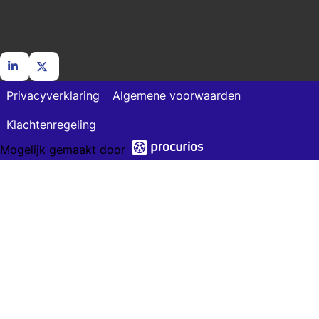
Ga
Ga
Privacyverklaring
Algemene voorwaarden
naar
naar
LinkedIn
X
Klachtenregeling
Mogelijk gemaakt door