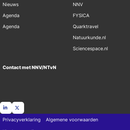
Nieuws
NNV
Agenda
FYSICA
Agenda
Quarktravel
Natuurkunde.nl
Sciencespace.nl
Contact met NNV/NTvN
Ga
Ga
Privacyverklaring
Algemene voorwaarden
naar
naar