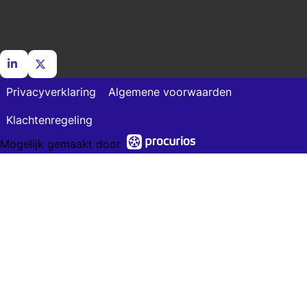
Ga
Ga
Privacyverklaring
Algemene voorwaarden
naar
naar
LinkedIn
X
Klachtenregeling
Mogelijk gemaakt door