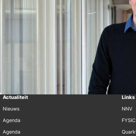
Actualiteit
Links
Nieuws
NNV
Agenda
FYSI
Agenda
Quark