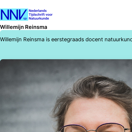
Willemijn Reinsma
Willemijn Reinsma is eerstegraads docent natuurkun