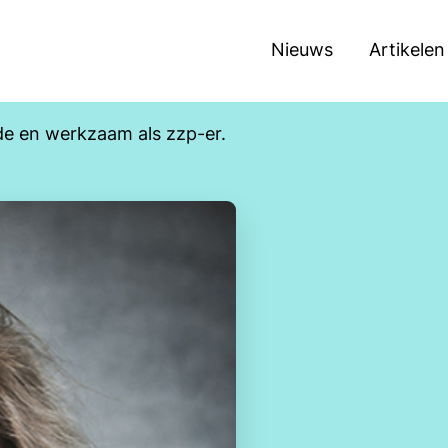
Nieuws
Artikelen
de en werkzaam als zzp-er.