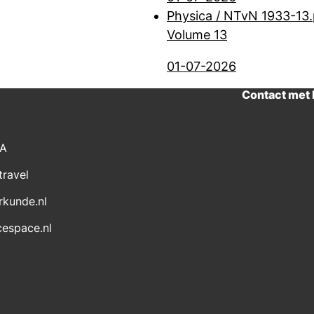
Physica / NTvN 1933-13.
Volume 13
01-07-2026
Contact met
CA
travel
rkunde.nl
cespace.nl