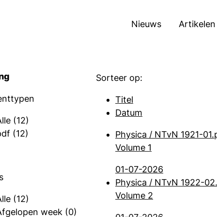
Nieuws
Artikelen
ing
Sorteer op:
nttypen
Titel
Datum
Alle
(12)
pdf
(12)
Physica / NTvN 1921-01.
Volume 1
01-07-2026
s
Physica / NTvN 1922-02
Volume 2
Alle
(12)
Afgelopen week
(0)